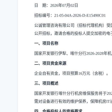
日
期：
2026年
07
月
02
日
招标编号：
21-05-04A-2026-D-E15490C01
公诚管理咨询有限公司（招标代理机构）受
公开招标
，邀请合格的投标人提交
加密
的
电
一、项目名称
国家开发银行伊犁、喀什分行
2026-20
二、项目资金来源
企业自有资金
，
项目预算
16万元
（含税）。
三、项目概述
国家开发银行喀什分行机房维保服务将于
20
需对设备进行有效的维护保养，保障机房
I
四、合格投标人的资格要求