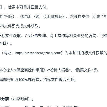
现】，检索本项目并直接支付；
付宝扫码）、②电汇（须上传汇款凭证）、③钱包支付（点击“钱
招标文件即完成文件获取。
招标文件获取、CA证书办理、网上操作等相关业务的咨询，可查
（工作日）。
址：https://www.chengezhao.com/）为本项目招
《投标人
&供应商操作手册》-“投标人报名”、“购买文件”等。
如需邮寄加收100元邮寄费，招标文件售后不退。
30分前
（北京时间）。