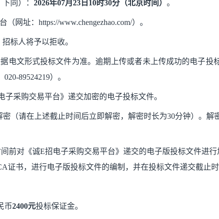
，下同）：
202
6
年
07
月
23
日
10时30分（北京时间）
。
：https://www.chengezhao.com/）。
，招标人将予以拒收。
数据电文形式投标文件为准。逾期上传或者未上传成功的电子投
-89524219）。
招电子采购交易平台》递交加密的电子投标文件。
解密（请在上述截止时间后立即解密，解密时长为30分钟）。
时间前对《诚E招电子采购交易平台》递交的电子版投标文件进行
CA证书，进行电子版投标文件的编制，并在投标文件递交截止
民币
2400元
投标保证金。