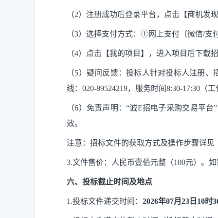
（
2）注册成功后登录平台，点击【商机发
（
3）选择支付方式：①网上支付（微信/支
（
4）点击【我的项目】，进入项目后下载
（
5）疑问反馈：投标人针对投标人注册、
线：020-89524219，服务时间8:30-17:30
（
6）免责声明：“诚E招电子采购交易平台”（网
效。
注意：招标文件的获取方式及操作步骤详见
3.文件售价：人民币壹佰元整（100元）。
六、投标截止时间
及地点
1.
投标文件递交时间：
202
6
年
07
月
23
日
10时