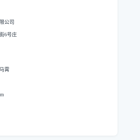
限公司
街
6号庄
马霄
om