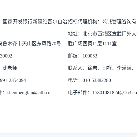
。
：
国家开发银行新疆维吾尔自治
招标代理机构：公诚管理咨询有
地址：北京市西城区宣武门外大
乌鲁木齐市天山区东风路
70号
胜广场西翼11层1111室
30002
邮编：
1000
53
：沈老师
联系人：徐岩、司祥、李濛濛、
991
-
2354094
电话：
010-53382280
件：
shenmengfan@cdb.cn
电子邮件：
15801081824@163.c