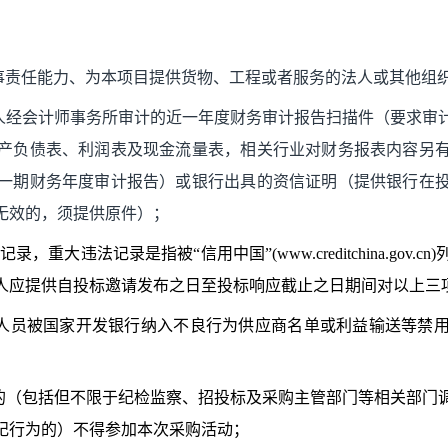
民事责任能力、为本项目提供货物、工程或者服务的法人或其他组
标人经会计师事务所审计的近一年度财务审计报告扫描件（要求审
产负债表、利润表及现金流量表，相关行业对财务报表内容另
一期财务年度审计报告）或银行出具的资信证明（提供银行在
无效的，须提供原件）；
重大违法记录是指被“信用中国”(www.creditchina.go
人应提供自投标邀请发布之日至投标响应截止之日期间对以上三
人员被国家开发银行纳入不良行为供应商名单或利益输送等禁
求的（包括但不限于纪检监察、招投标及采购主管部门等相关部门
纪行为的）不得参加本次采购活动；