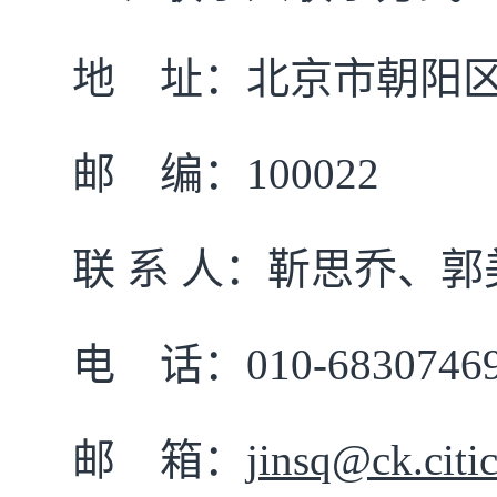
地
址：北京市朝阳
邮
编：
100022
联
系
人：靳思乔、郭
电
话：
010-6830746
邮
箱：
jinsq@ck.cit