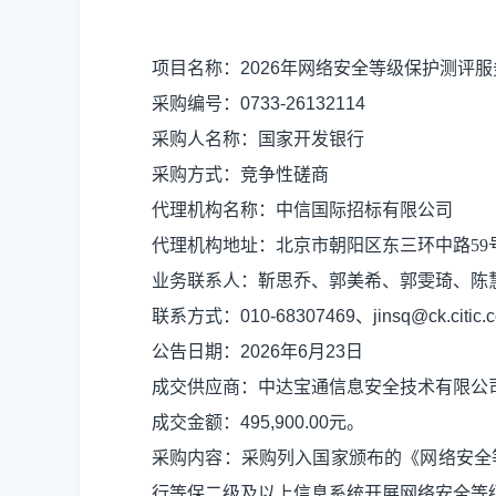
项目名称：
2026
年网络安全等级保护测评服
采购
编号：
0733-26132114
采购人名称：
国家开发银行
采购
方式
：
竞争性磋商
代理机构名称：中信国际招标有限公司
代理机构地址：
北京市朝阳区东三环中路
59
业务联系人：靳思乔、郭美希、
郭雯琦、陈
联系方式
：
010-68307469
、
jinsq@ck.citic.
公告日期：
2026
年
6
月
23
日
成交供应商：
中达宝通信息安全技术有限公
成交金额：
495,900.00
元。
采购内容：采购列入国家颁布的《网络安全
行等保二级及以上信息系统开展网络安全等