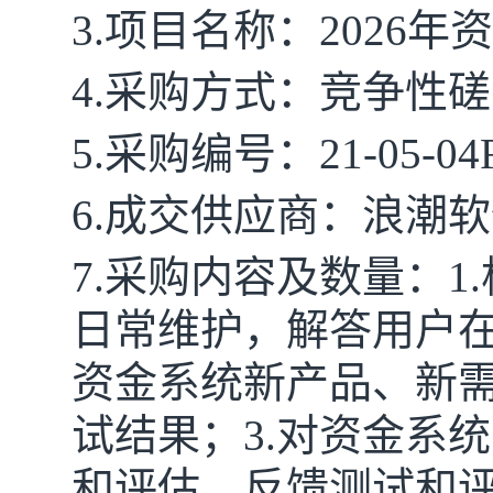
3.项目名
称：
2026
4.采
购方式：竞争性
磋
5.
采购
编
号
：
21-05-04
6.成交供应
商
：
浪潮软
7.采购
内
容及数量：
1
日常维护，解答用户在
资金系统新产品、新
试结果；3.对资金系
和评估，反馈测试和评