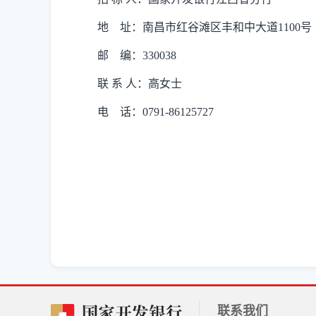
地
址：南昌市红谷滩区丰和中大道
1100号
邮
编：
330038
联
系
人：高女士
电
话：
0791-86125727
联系我们