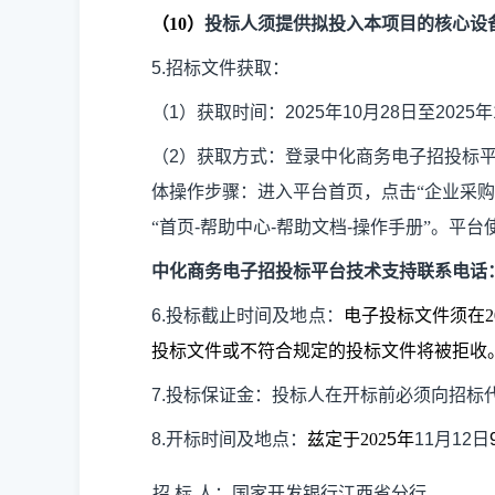
（
10
）
投标人须提供拟投入本项目的核心设
5.
招标文件
获取
：
（
1
）获取时间：
202
5
年
10
月
28
日至
202
5
年
（
2
）获取方式：登录中化商务电子招投标
体操作步骤：进入平台首页，点击
“企业采购
“首页
-
帮助中心
-
帮助文档
-
操作手册”。平台
中化商务电子招投标平台技术支持联系电话
6.
投标截止时间
及地点
：
电子投标文件须在
2
投标文件或不符合规定的投标文件将被拒收
7.
投标保证金：投标人在开标前必须向招标
8.
开标时间及地点：
兹定于
202
5
年
11
月
12
日
招
标
人：国家开发银行江西省分行