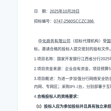
日
期：
202
5
年
10
月
28
日
招标编号：
0747-2560SCCZC
386
中化商务有限公司
（招标代理机构）受
国
标，邀请合格的投标人提交密封的投标文件
1.
项目名称：
国家开发银行江西省分行
2025
2.
项目资金来源：企业自有资金
，项目预算
5
3.
项目概述：
为进一步加强分行网络安全防
内网、专网区；采购IPS
2台，分别部署于
4.
合格投标人的资格要求：
（
1
）
投标人应为参加投标并且具有独立承