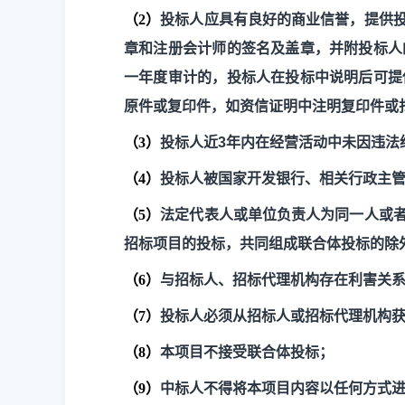
（
2
）
投标人应具有良好的商业信誉，提供
章和注册会计师的签名及盖章，并附投标人
一年度审计的，投标人在投标中说明后可提
原件或复印件，如资信证明中注明复印件或
（
3
）
投标人近
3
年内在经营活动中未因违法
（
4
）
投标人被国家开发银行、相关行政主
（
5
）
法定代表人或单位负责人为同一人或
招标项目的投标，共同组成联合体投标的除
（
6
）
与招标人、招标代理机构存在利害关
（
7
）
投标人必须从招标人或招标代理机构
（
8
）
本项目不接受联合体投标；
（
9
）
中标人不得将本项目内容以任何方式