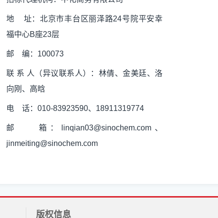
地
址：北京市丰台区丽泽路
24
号院平安幸
福中心
B
座
23
层
邮
编：
100073
联
系
人
（异议联系人）
：林倩、金美廷、洛
向刚
、高晗
电
话：
010-839235
90
、
18911319774
邮
箱：
linqian03@sinochem.com
、
jinmeiting
@sinochem.com
版权信息