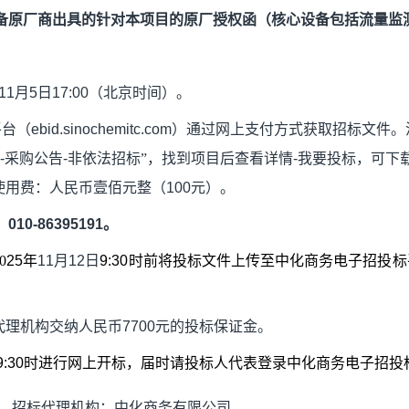
备原厂商出具的针对本项目的原厂授权函（核心设备包括流量监
11
月
5
日
17:00
（北京时间）。
平台（
e
bid
.sinochemitc.com
）通过网上支付方式获取招标文件。
-
采购公告
-
非依法招标”，找到项目后查看详情
-
我要投标，可下
使用费：人民币壹佰元整（
100
元）。
：
010-8639
5191
。
0
25
年
11
月
12
日
9:30
时前将投标文件上传至中化商务电子招投标
。
代理机构交纳
人民币
7700
元
的投标保证金。
9:30
时进行网上开标，届时请投标人代表登录中化商务电子招投
招标代理机构：中化商务有限公司