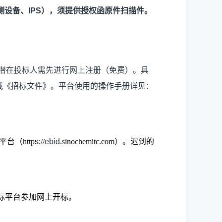
测设备、
IPS
），须提供授权函原件扫描件。
潜在投标人需先进行网上注册（免费）。具
载《招标文件》。平台使用的操作手册详见：
平台（
http
s
://
e
bid
.sinochemitc.com
）。迟到的
标平台参加网上开标。