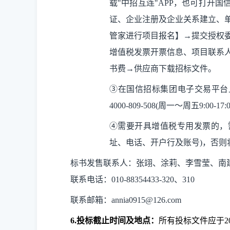
载"中招互连"APP，也可打开国信招
证、企业注册及企业关系建立、
管家进行项目报名】→提交授权
增值税发票开票信息、项目联系人
书费→供应商下载招标文件。
③在国信招标集团电子交易平台
4000-809-508(周一～周五9:00-17:
④需要开具增值税专用发票的，
址、电话、开户行及账号)，否则
标书发售联系人：张翊、涂莉、李雪莹、南
联系电话：010-88354433-320、310
联系邮箱：
annia0915@126.com
6.
投标截止时间及地点
：
所有投标文件应于
2