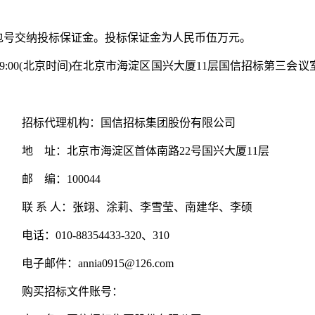
包号交纳投标保证金。投标保证金为人民币
伍
万元。
9:00(北京时间)在北京市海淀区国兴大厦
11
层国信招标
第三
会议
招标代理机构：国信招标集团股份有限公司
号
地 址：北京市海淀区首体南路22号国兴大厦11层
邮 编：100044
联 系 人：张翊、涂莉、李雪莹、南建华、李硕
电话：010-88354433-320、310
电子邮件：
annia0915@126.com
购买招标文件账号：