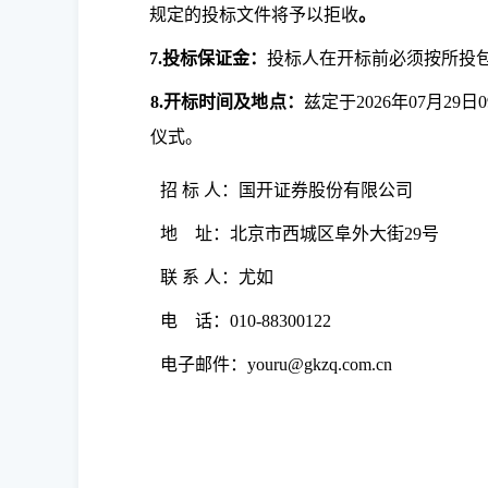
规定的投标文件将予以拒收
。
7.
投标保证金
：
投标人在开标前必须按所投
8.
开标时间及地点：
兹定于2026年
07
月
29
日
0
仪式。
招 标 人：国开证券股份有限公司
地 址：北京市西城区阜外大街29
联 系 人：尤如
电 话：010-88300122
电子邮件：youru@gkzq.com.cn