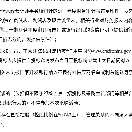
投标人经会计师事务所审计的近一年度财务审计报告复印件（要
的资产负债表、利润表及现金流量表，相关行业对财务报表内
供上一期财务年度审计报告）或银行出具的资信证明（提供银
扫描无效的，须提供原件）；
录，重大违法记录是指被“信用中国”(www.creditchina.g
投标人应提供自投标邀请发布之日至投标响应截止之日期间对以
相关人员被国家开发银行纳入不良行为供应商名单或利益输送等
要求的（包括但不限于纪检监察、招投标及采购主管部门等相关
规违纪行为的）不得参加本次采购活动；
者存在直接控股（控股比例在50%以上）、管理关系的不同法人
外；