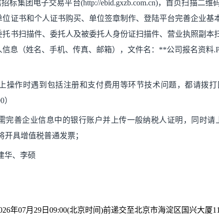
标集团电子交易平台(http://ebid.gxzb.com.cn)，首
单位证书和个人证书购买、单位签章制作、登陆平台完善企业基
委托书扫描件、委托人及被委托人身份证扫描件、营业执照副本
信息（姓名、手机、传真、邮箱），文件名：**公司报名资料.
上操作时遇到包括注册和支付费用等环节技术问题，都请拨打
00）
需完善企业信息中的银行账户并上传一般纳税人证明，同时请
将开具增值税普通发票；
建华、李硕
026
年
07
月
29
日
09:00(
北京时间
)
前递交至北京市海淀区国兴大厦
1