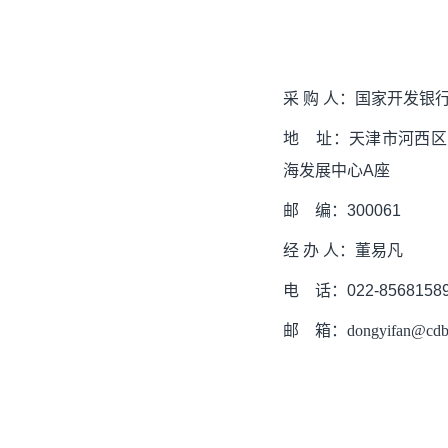
采
购
人：国家开发银
地
址：天津市河西区
海发展中心
A
座
邮
编：
300061
经
办
人：董易凡
电
话：
022-8568158
邮
箱：
dongyifan@cdb