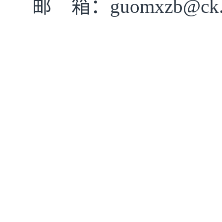
邮
箱：
guomxzb@ck.