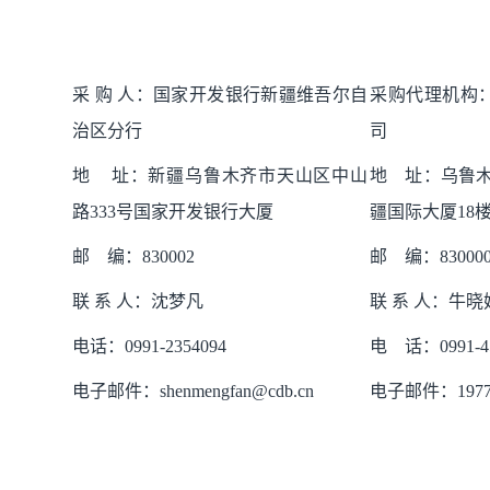
采 购 人：国家开发银行新疆维吾尔自
采购代理机构
治区分行
司
地 址：新疆乌鲁木齐市天山区中山
地 址：乌鲁木
路333号国家开发银行大厦
疆国际大厦18
邮 编：830002
邮 编：83000
联 系 人：
沈梦凡
联 系 人：牛
电话：
0991-2354094
电 话：0991-45
电子邮件：
shenmengfan@cdb.cn
电子邮件：19770