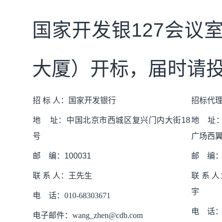
国家开发银
127
会议
大厦）开标，届时请
招
标
人：
国家开发银行
招标代
地
址：中国北京市西城区复兴门内大街
18
地
址
号
广场西
邮
编：
100031
邮
编
联
系
人：
王先生
联
系
人
宇
电
话
：
010-68303671
电
话
电子邮件
：
wang_zhen@cdb.com